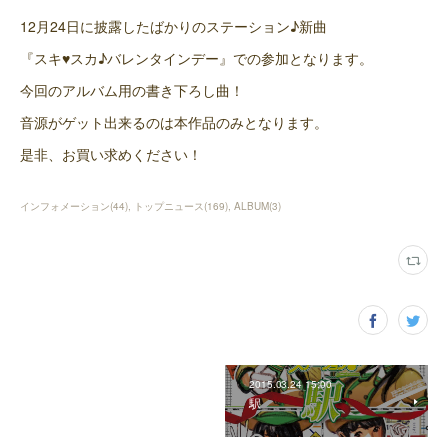
12月24日に披露したばかりのステーション♪新曲
『スキ♥スカ♪バレンタインデー』での参加となります。
今回のアルバム用の書き下ろし曲！
音源がゲット出来るのは本作品のみとなります。
是非、お買い求めください！
インフォメーション
(
44
)
トップニュース
(
169
)
ALBUM
(
3
)
2015.03.24 15:00
駅